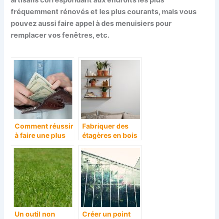
fréquemment rénovés et les plus courants, mais vous
pouvez aussi faire appel à des menuisiers pour
remplacer vos fenêtres, etc.
Comment réussir
Fabriquer des
à faire une plus
étagères en bois
value sur une
soi-même, c’est
maison que nous
facile !
souhaitons
vendre ?
Un outil non
Créer un point