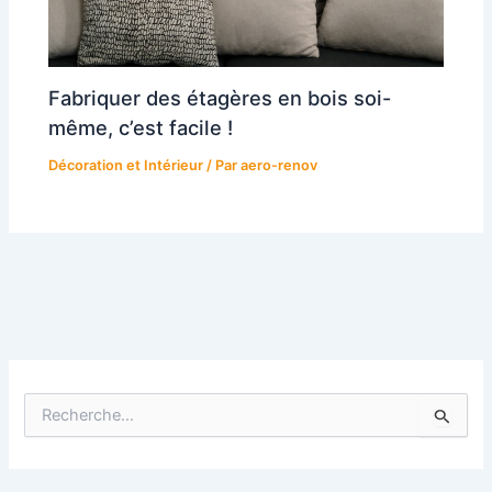
Fabriquer des étagères en bois soi-
même, c’est facile !
Décoration et Intérieur
/ Par
aero-renov
R
e
c
h
e