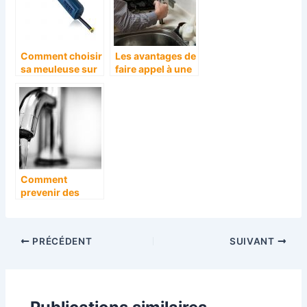
Comment choisir
Les avantages de
sa meuleuse sur
faire appel à une
le marché actuel
entreprise
?
spécialisée pour
les travaux de
plomberie
Comment
prevenir des
problemes de
plomberie ?
PRÉCÉDENT
SUIVANT