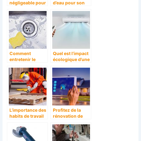
négligeable pour
d’eau pour son
un bon jardinier
jardin
Comment
Quel est l’impact
entretenir le
écologique d’une
travertin de sa
climatisation
cuisine ?
réversible ?
L’importance des
Profitez de la
habits de travail
rénovation de
pour une
votre maison
sécurité optimale
pour y inclure de
au travail
la domotique