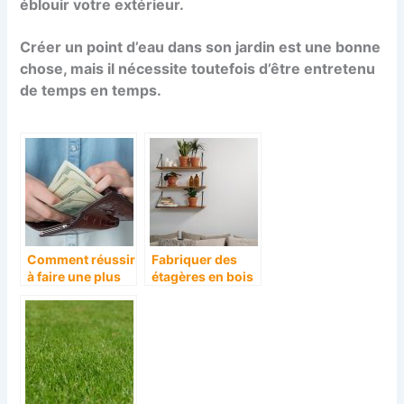
éblouir votre extérieur.
Créer un point d’eau dans son jardin est une bonne
chose, mais il nécessite toutefois d’être entretenu
de temps en temps.
Comment réussir
Fabriquer des
à faire une plus
étagères en bois
value sur une
soi-même, c’est
maison que nous
facile !
souhaitons
vendre ?