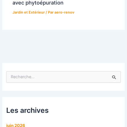
avec phytoépuration
Jardin et Extérieur
/ Par
aero-renov
R
e
c
h
e
r
c
Les archives
h
e
r
juin 2026