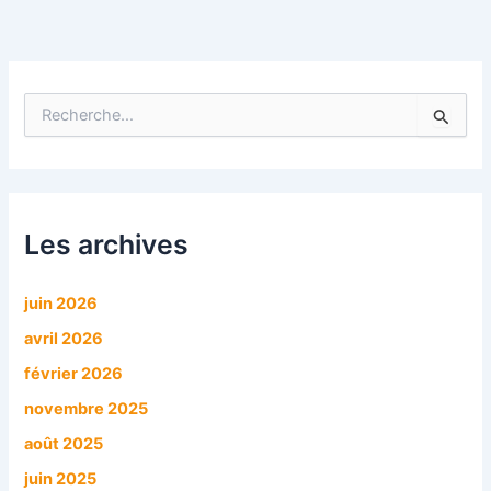
R
e
c
h
e
r
c
Les archives
h
e
r
juin 2026
avril 2026
:
février 2026
novembre 2025
août 2025
juin 2025