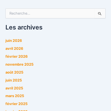
R
e
c
h
Les archives
e
r
c
juin 2026
h
avril 2026
e
r
février 2026
novembre 2025
:
août 2025
juin 2025
avril 2025
mars 2025
février 2025