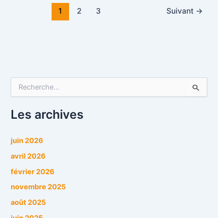
1
2
3
Suivant
→
R
e
c
h
Les archives
e
r
c
juin 2026
h
avril 2026
e
r
février 2026
novembre 2025
:
août 2025