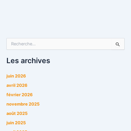
R
e
c
h
Les archives
e
r
c
juin 2026
h
avril 2026
e
r
février 2026
novembre 2025
:
août 2025
juin 2025