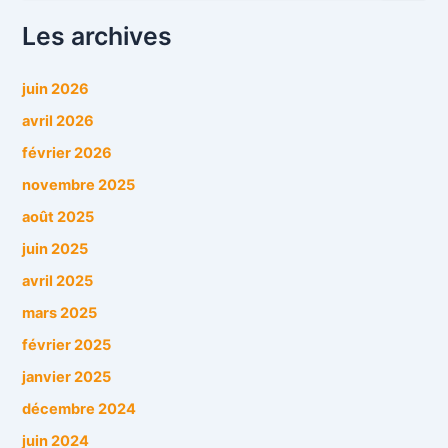
c
h
Les archives
e
r
c
juin 2026
h
avril 2026
e
r
février 2026
novembre 2025
:
août 2025
juin 2025
avril 2025
mars 2025
février 2025
janvier 2025
décembre 2024
juin 2024