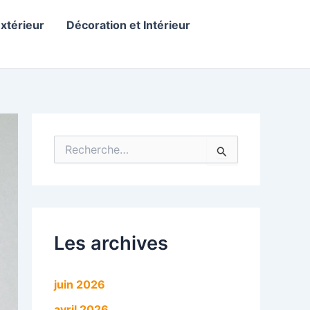
Extérieur
Décoration et Intérieur
R
e
c
h
e
r
c
Les archives
h
e
r
juin 2026
:
avril 2026