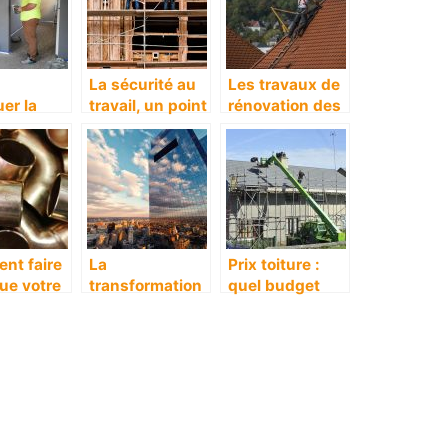
d
La sécurité au
Les travaux de
uer la
travail, un point
rénovation des
tion de
essentiel dans
toits
son ?
tous milieux et
toutes
entreprises.
nt faire
La
Prix toiture :
ue votre
transformation
quel budget
erie ne
numerique
prÃ©voir pour
ache pas
dans le
refaire /
nt?
batiment
rÃ©parer le toi