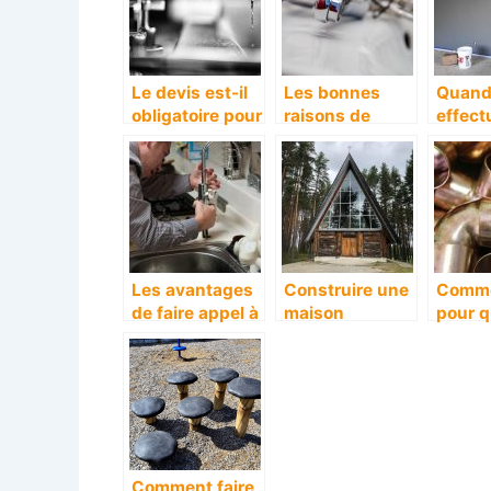
Le devis est-il
Les bonnes
Quan
obligatoire pour
raisons de
effect
vos travaux de
passer par un
rénova
plomberie?
plombier
sa mai
Les avantages
Construire une
Comme
de faire appel à
maison
pour q
une entreprise
ossature en
tuyaut
spécialisée
bois ou MOB:
vous l
pour les
tout sur ce type
souve
travaux de
de maison et
plomberie
son prix
Comment faire