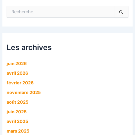
R
e
c
h
e
r
c
Les archives
h
e
r
juin 2026
avril 2026
:
février 2026
novembre 2025
août 2025
juin 2025
avril 2025
mars 2025