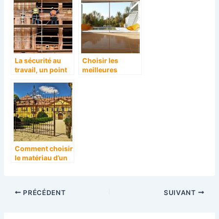
La sécurité au
Choisir les
travail, un point
meilleures
essentiel dans
fenêtres pour sa
tous milieux et
maison
toutes
entreprises.
Comment choisir
le matériau d’un
portail ?
PRÉCÉDENT
SUIVANT